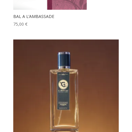
BAL A L’AMBASSADE
75,00
€