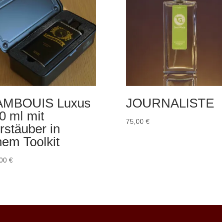
AMBOUIS Luxus
JOURNALISTE
0 ml mit
75,00
€
rstäuber in
nem Toolkit
,00
€