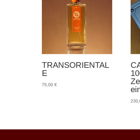
TRANSORIENTAL
C
E
10
Ze
75,00
€
ei
230