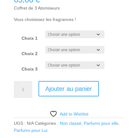
Coffret de 3 Atomiseurs
Vous choisissez les fragrances !
Choix 1
Choix 2
Choix 3
quantité
Ajouter au panier
de
COFFRET
DE
3
Add to Wishlist
ATOMISEURS
UGS :
N/A
Catégories :
Non classé
,
Parfums pour elle
,
Parfums pour Lui